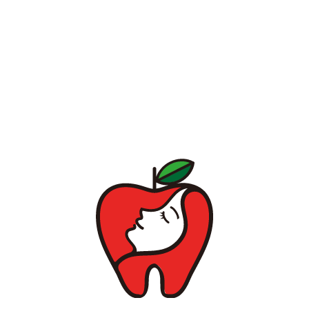
また、長時間の治療における患者様の負担を軽減するために、
点滴麻酔（静脈内鎮静法）を利用します。
これにより、数時間の治療時間も気づけばあっという間に感じら
れ、
より快適に治療を受けていただけます。
とにかく早く治したい。結婚式、成人式などのイベントまでに治
したい。
一時帰国中に治したい。何度も歯医者に通うのは難しい。
患者様それぞれの期限やご都合に合わせた
特別な治療プランをご提案いたします。
詳しく見る ➤