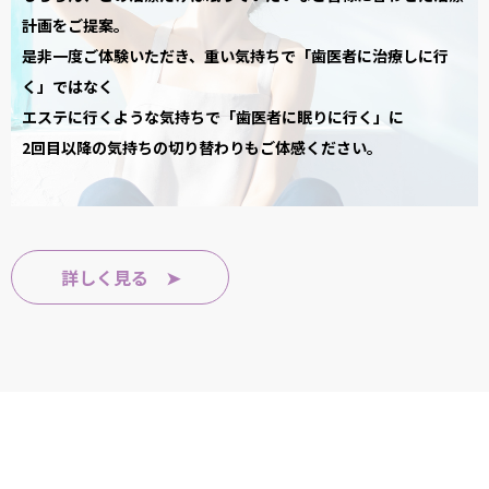
計画をご提案。
診療日のお知らせ・静脈内鎮静法を利用した無痛治療・短期
集中治療にも対応
是非一度ご体験いただき、重い気持ちで「歯医者に治療しに行
く」ではなく
2024.08.28
エステに行くような気持ちで「歯医者に眠りに行く」に
2回目以降の気持ちの切り替わりもご体感ください。
9/4(水) 診療してます！無痛治療もしてます！
2024.08.04
夏季休暇のお知らせ
詳しく見る ➤
2024.07.23
夏場の口内乾燥からくる虫歯や口臭にご注意ください！！
2024.06.13
営業時間を延長いたしました。