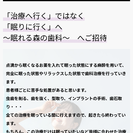
2025.07.11
「治療へ行く」ではなく
「眠りに行く」へ
歯医者で行う麻酔の種類とは？麻酔の効果や持続時間の目安
について解説
〜眠れる森の歯科〜 へご招待
2025.06.11
親知らず抜歯の痛みを和らげる対処法と注意点
点滴から眠くなるお薬を入れて眠った状態にする麻酔を用いて、
2024.12.24
完全に眠った状態やリラックスした状態で歯科治療を行っていき
ます。
年末年始の診療日のお知らせ
患者様ごとに苦手な処置があると思います。
2024.09.03
虫歯を削る、歯を抜く、型取り、インプラントの手術、歯石取
り・・・
9/8（日）マウスピース矯正外部セミナー参加による休診日の
全ての治療を眠っている間に行えますので、起きたら終わってい
お知らせ
ます。
2024.09.01
もちろん、この治療だけは眠っていたいなど皆様に合わせた治療