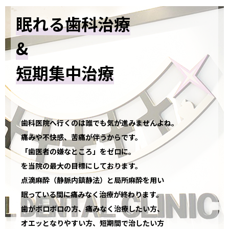
2026.04.10
眠れる歯科治療
子どもの歯医者での麻酔は何歳から？使用する目安と注意点
&
2026.03.03
歯医者の麻酔は妊婦でも受けられる？知っておきたい注意点
短期集中治療
を解説
2026.01.27
歯医者の麻酔で動悸が起きる原因とは？不安を和らげるため
歯科医院へ行くのは誰でも気が進みませんよね。
の対策と対処法
痛みや不快感、苦痛が伴うからです。
「歯医者の嫌なところ」をゼロに。
2026.01.14
を当院の最大の目標にしております。
歯医者の麻酔はなぜ痛い？痛みの原因と和らげる対処法を解
点滴麻酔（静脈内鎮静法）と局所麻酔を用い
説
眠っている間に痛みなく治療が終わります。
歯がボロボロの方、痛みなく治療したい方、
2025.12.16
オエッとなりやすい方、短期間で治したい方