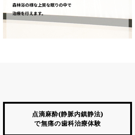
無痛治療の歯医者をお探しの方へ 麻酔を活用した無痛治療の
森林浴の様な上質な眠りの中で
特徴と流れ
治療を行えます。
2025.10.25
麻酔後に歯が痛いときの原因と治療後の過ごし方のポイント
2025.10.06
麻酔を使った虫歯治療はどんなときに必要？ 麻酔の種類と痛
みの対処法
2025.09.01
歯医者で麻酔を受けた後の食事はいつから？注意点と過ごし
方
点滴麻酔(静脈内鎮静法)
2025.08.29
で無痛の歯科治療体験
歯医者で使う麻酔の副作用とは？治療を受ける前に知ってお
くべきこと